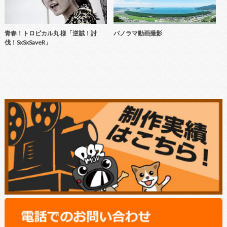
青春！トロピカル丸 様「逆賊！討
パノラマ動画撮影
伐！SxSxSaveR」