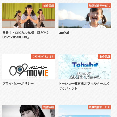
制作実績
映像制作サービス
青春！トロピカル丸 様「謎だらけ
cm作成
LOVE×2DARLING」
092MOVIEとは？
制作実績
プライバシーポリシー
トーショー機材様 水フィルター ぶく
ぶくジェット
制作実績
映像制作サービス