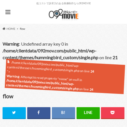
低コストで訴求力のある映像制作なら092MOVIE
HOME
flow
Warning
: Undefined array key 0 in
/home/clientdata/092mov.com/public_html/wp-
content/themes/hummingbird_custom/single.php
on line
21
/home/clientdata/092mov.com/public_html/wp-
content/themes/hummingbird_custom/single.php on line
24
">
Warning
: Attempt to read property "name" on null in
/home/clientdata/092mov.com/public_html/wp-
content/themes/hummingbird_custom/single.php
on line
24
flow