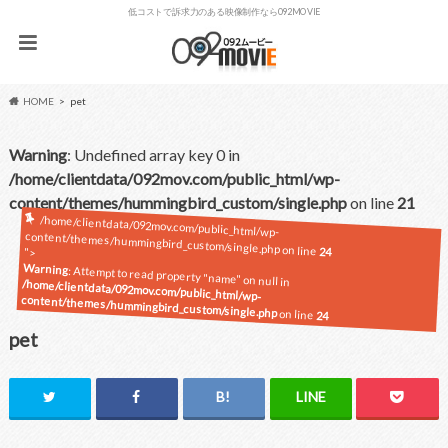
低コストで訴求力のある映像制作なら092MOVIE
HOME
pet
Warning
: Undefined array key 0 in
/home/clientdata/092mov.com/public_html/wp-
content/themes/hummingbird_custom/single.php
on line
21
/home/clientdata/092mov.com/public_html/wp-
content/themes/hummingbird_custom/single.php on line
24
">
Warning
: Attempt to read property "name" on null in
/home/clientdata/092mov.com/public_html/wp-
content/themes/hummingbird_custom/single.php
on line
24
pet