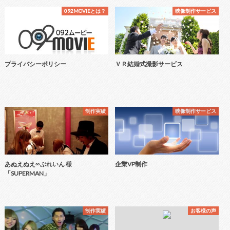
092MOVIEとは？
映像制作サービス
プライバシーポリシー
ＶＲ結婚式撮影サービス
制作実績
映像制作サービス
あぬえぬえ∞ぶれいん 様
企業VP制作
「SUPERMAN」
制作実績
お客様の声