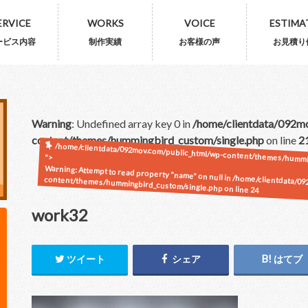
ERVICE
WORKS
VOICE
ESTIMA
ービス内容
制作実績
お客様の声
お見積り
Warning
: Undefined array key 0 in
/home/clientdata/092m
content/themes/hummingbird_custom/single.php
on line
2
/home/clientdata/092mov.com/public_html/wp-content/themes/hummin
">
Warning
: Attempt to read property "name" on null in
/home/clientdata/09
content/themes/hummingbird_custom/single.php
on line
24
work32
ツイート
シェア
はてブ