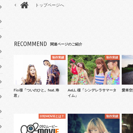
トップページへ
RECOMMEND
関連ページのご紹介
制作実績
制作実績
Fio 様「ついのひと。feat. 寿
AeLL. 様「シンデレラサマータ
愛車空
君」
イム」
092MOVIEとは？
制作実績