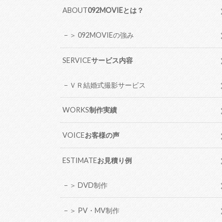
ABOUT
092MOVIEとは？
＞ 092MOVIEの強み
SERVICE
サービス内容
ＶＲ結婚式撮影サービス
WORKS
制作実績
VOICE
お客様の声
ESTIMATE
お見積り例
＞ DVD制作
＞ PV・MV制作