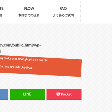
TE
FLOW
FAQ
例
制作までの流れ
よくあるご質問
ov.com/public_html/wp-
1
gbird_custom/single.php on line
24
2mov.com/public_html/wp-
Pocket