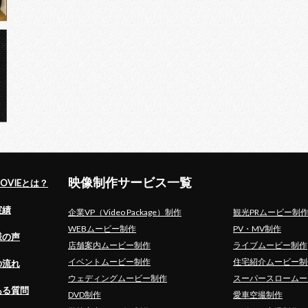
映像制作サービス一覧
MOVIEとは？
実績
企業VP（Video Package）制作
観光PRムービー制
WEBムービー制作
PV・MV制作
様の声
店舗案内ムービー制作
ライブムービー制作
イベントムービー制作
住宅紹介ムービー制
の流れ
ウェディングムービー制作
スーパースロームー
ある質問
DVD制作
愛車空撮制作