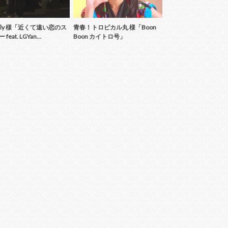
erfly 様「近くて遠い恋のス
青春！トロピカル丸 様「Boon
feat. LGYan…
Boon カイトロ号」